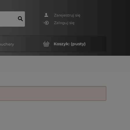
Zarejestruj się
Zaloguj się
Koszyk:
(pusty)
ouchery