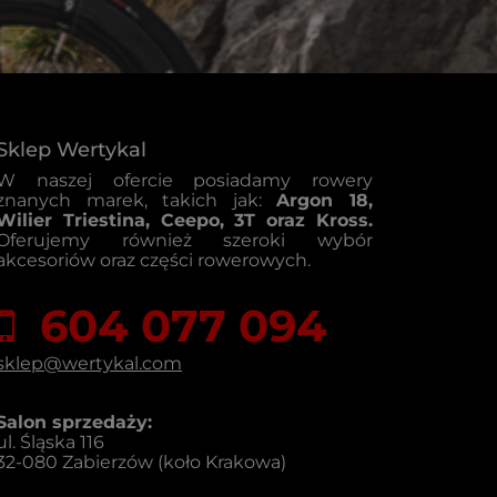
Sklep Wertykal
W naszej ofercie posiadamy rowery
znanych marek, takich jak:
Argon 18,
Wilier Triestina, Ceepo, 3T oraz Kross.
Oferujemy również szeroki wybór
akcesoriów oraz części rowerowych.
604 077 094
sklep@wertykal.com
Salon sprzedaży:
ul. Śląska 116
32-080 Zabierzów (koło Krakowa)