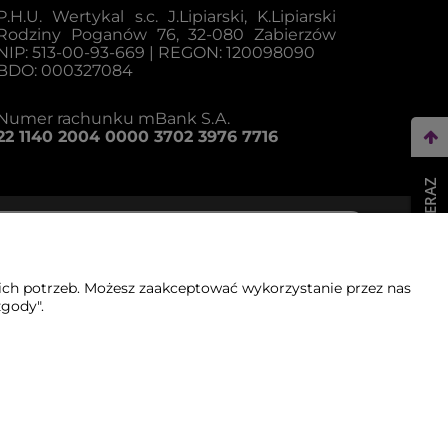
P.H.U. Wertykal s.c. J.Lipiarski, K.Lipiarski
Rodziny Poganów 76, 32-080 Zabierzów
NIP: 513-00-93-669 | REGON: 120098090
BDO: 000327084
Numer rachunku mBank S.A.
22 1140 2004 0000 3702 3976 7716
WEŹ LEASING TERAZ
ich potrzeb. Możesz zaakceptować wykorzystanie przez nas
zgody".