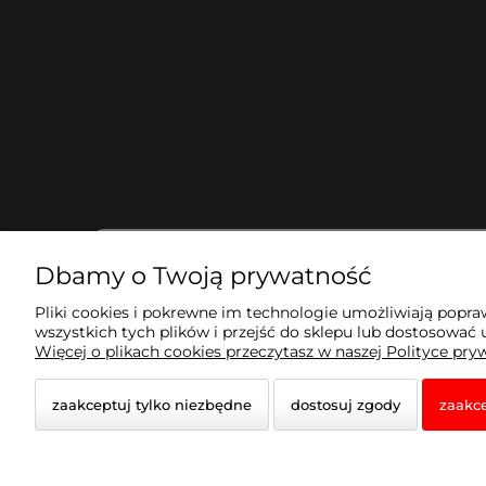
Dbamy o Twoją prywatność
Pliki cookies i pokrewne im technologie umożliwiają popr
wszystkich tych plików i przejść do sklepu lub dostosować u
Więcej o plikach cookies przeczytasz w naszej Polityce pry
zaakceptuj tylko niezbędne
dostosuj zgody
zaakce
© 2026 wertykal.com. Wszelkie prawa zastrzeżone.
Styl graficzny i aplikacje ShopGadget.pl
Sklep interne