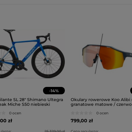
-
14
%
ilante SL 28" Shimano Ultegra
Okulary rowerowe Koo Alibi r
ak Miche S50 niebieski
granatowe matowe / czerwo
fotochromowe lustrzane soc
0 ocen
0 ocen
00 zł
799,00 zł
larna:
25 329,00 zł
Cena regularna: