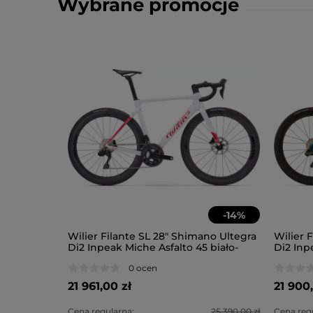
Wybrane promocje
-
22
%
-
14
%
val AXS E1
Wilier Filante SL 28" Shimano Ultegra
Wilier F
matowy
Di2 Inpeak Miche Asfalto 45 biało-
Di2 Inpe
czerwony
0 ocen
21 961,00 zł
21 900,
25 390,00 zł
Cena regularna:
25 390,00 zł
Cena regu