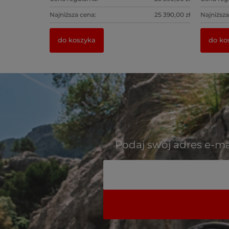
25 390,00 zł
Najniższa cena:
25 390,00 zł
Najniższa
do koszyka
do kos
Podaj swój adres e-ma