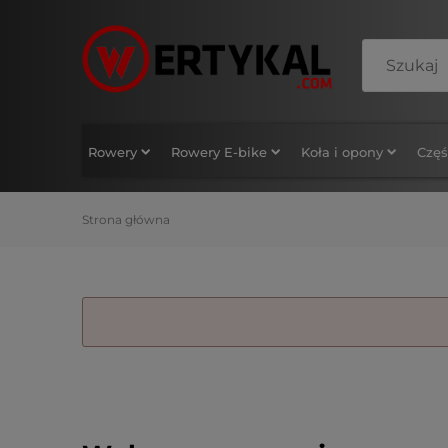
Rowery
Rowery E-bike
Koła i opony
Częś
Strona główna