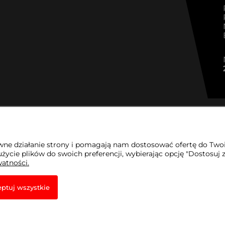
awne działanie strony i pomagają nam dostosować ofertę do Two
życie plików do swoich preferencji, wybierając opcję "Dostosuj 
watności.
ptuj wszystkie
towy Shoper.pl