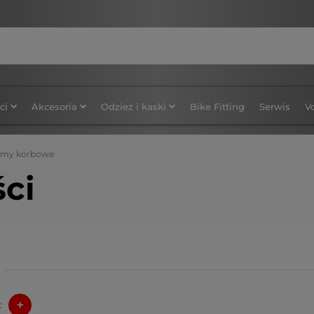
ci
Akcesoria
Odzież i kaski
Bike Fitting
Serwis
V
zmy korbowe
ści
+
: