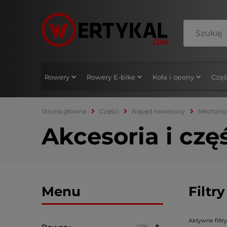
Rowery
Rowery E-bike
Koła i opony
Częś
Strona główna
Części
Napęd rowerowy
Mechani
Akcesoria i czę
Menu
Filtry
Aktywne filtry
(218)