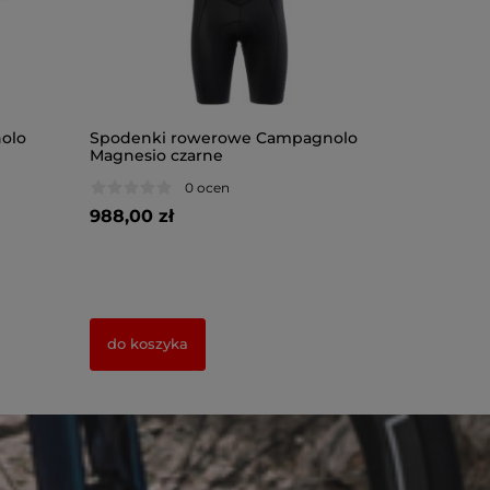
olo
Spodenki rowerowe Campagnolo
Spodenki
Magnesio czarne
Indio nie
0 ocen
988,00 zł
727,00 z
do koszyka
do kosz