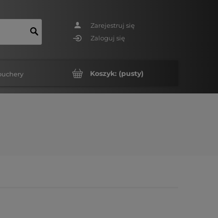
Zarejestruj się
Zaloguj się
Koszyk:
(pusty)
ouchery