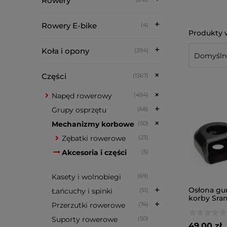
Rowery
Rowery E-bike
(4)
Koła i opony
(294)
Części
(1367)
Napęd rowerowy
(494)
Grupy osprzętu
(68)
Mechanizmy korbowe
(50)
Zębatki rowerowe
(23)
Akcesoria i części
(5)
Kasety i wolnobiegi
(69)
Osłona g
Łańcuchy i spinki
(51)
korby Sra
Przerzutki rowerowe
(74)
Suporty rowerowe
(50)
49,00 zł