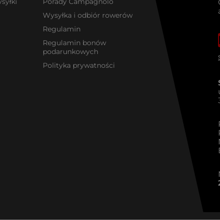
syłki
Porady Campagnolo
Wysyłka i odbiór rowerów
Regulamin
Regulamin bonów
podarunkowych
Polityka prywatności