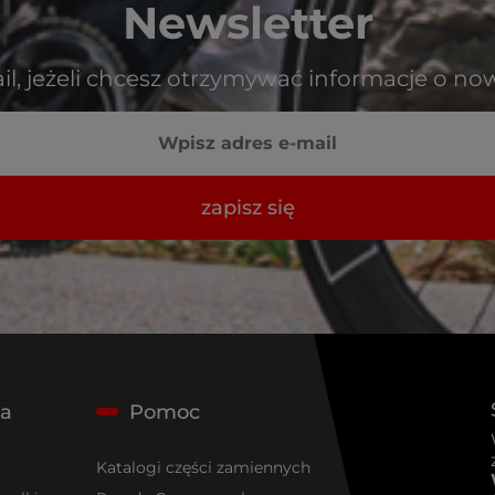
Newsletter
il, jeżeli chcesz otrzymywać informacje o no
zapisz się
ta
Pomoc
Katalogi części zamiennych