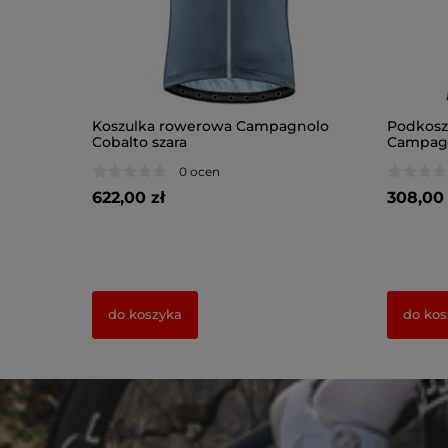
gnolo
Koszulka rowerowa Campagnolo
Podkosz
Cobalto szara
Campagn
0 ocen
622,00 zł
308,00 
do koszyka
do kos