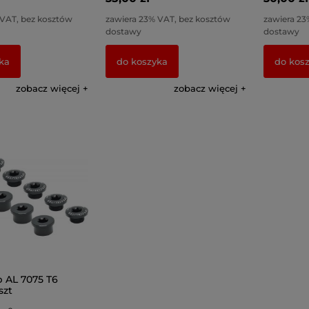
 VAT, bez kosztów
zawiera 23% VAT, bez kosztów
zawiera 23
dostawy
dostawy
ka
do koszyka
do kos
zobacz więcej
zobacz więcej
b AL 7075 T6
szt