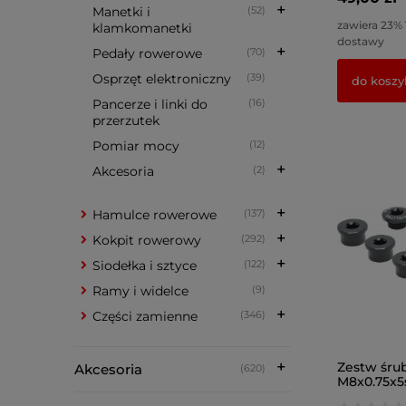
Manetki i
(52)
zawiera 23%
klamkomanetki
dostawy
Pedały rowerowe
(70)
Osprzęt elektroniczny
(39)
do koszy
Pancerze i linki do
(16)
przerzutek
Pomiar mocy
(12)
Akcesoria
(2)
Hamulce rowerowe
(137)
Kokpit rowerowy
(292)
Siodełka i sztyce
(122)
Ramy i widelce
(9)
Części zamienne
(346)
Zestw śru
Akcesoria
(620)
M8x0.75x5