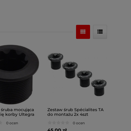
śruba mocująca
Zestaw śrub Spécialites TA
ię korby Ultegra
do montażu 2x 4szt
0 ocen
0 ocen
45,00 zł