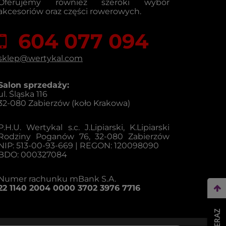
Oferujemy również szeroki wybór
akcesoriów oraz części rowerowych.
604 077 094
sklep@wertykal.com
Salon sprzedaży:
ul. Śląska 116
32-080 Zabierzów (koło Krakowa)
P.H.U. Wertykal s.c. J.Lipiarski, K.Lipiarski
Rodziny Poganów 76, 32-080 Zabierzów
NIP: 513-00-93-669 | REGON: 120098090
BDO: 000327084
Numer rachunku mBank S.A.
22 1140 2004 0000 3702 3976 7716