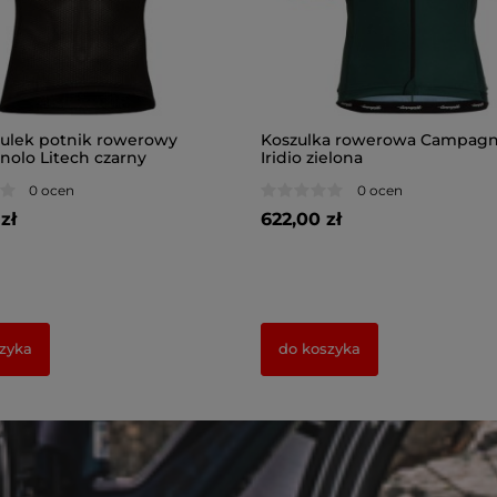
ulek potnik rowerowy
Koszulka rowerowa Campagn
olo Litech czarny
Iridio zielona
0 ocen
0 ocen
zł
622,00 zł
zyka
do koszyka