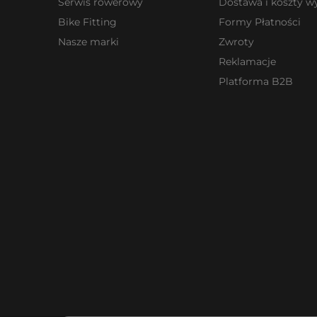
Serwis rowerowy
Dostawa i koszty wy
Bike Fitting
Formy Płatności
Nasze marki
Zwroty
Reklamacje
Platforma B2B