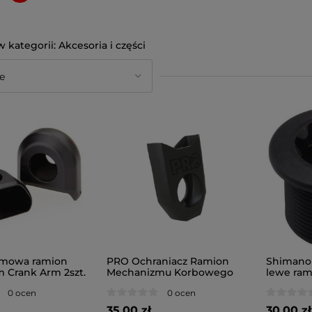
Akcesoria i części
umowa ramion
PRO Ochraniacz Ramion
Shimano 
m Crank Arm 2szt.
Mechanizmu Korbowego
lewe ram
0 ocen
0 ocen
35,00 zł
30,00 zł