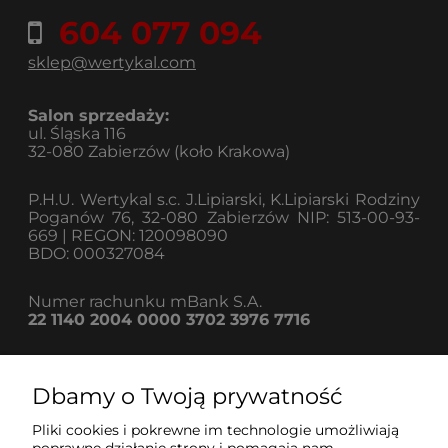
604 077 094
sklep@wertykal.com
Salon sprzedaży:
ul. Śląska 116
32-080 Zabierzów (koło Krakowa)
P.H.U. Wertykal s.c. J.Lipiarski, K.Lipiarski Rodziny
Poganów 76, 32-080 Zabierzów NIP: 513-00-93-
669 | REGON: 120098090
BDO: 000327084
Numer rachunku mBank S.A.
22 1140 2004 0000 3702 3976 7716
Dbamy o Twoją prywatność
Informacje
Pliki cookies i pokrewne im technologie umożliwiają