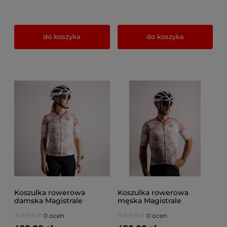
do koszyka
do koszyka
Koszulka rowerowa
Koszulka rowerowa
damska Magistrale
męska Magistrale
"Wertykal × Pissei Custom
"Wertykal × Pissei Custom
0 ocen
0 ocen
Lab"
Lab"