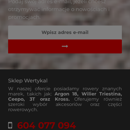
Podaj swój adres e-mail, jeżeli chcesz
otrzymywać informacje o nowościach i
promocjach.
Sklep Wertykal
W naszej ofercie posiadamy rowery znanych
marek, takich jak:
Argon 18, Wilier Triestina,
Ceepo, 3T oraz Kross.
Oferujemy również
szeroki wybór akcesoriów oraz części
rowerowych.
604 077 094