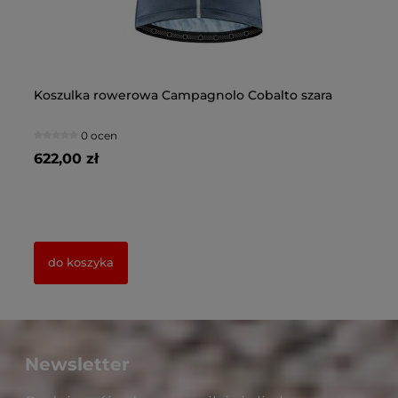
Koszulka rowerowa Campagnolo Cobalto szara
Po
cz
0 ocen
622,00 zł
30
do koszyka
Newsletter