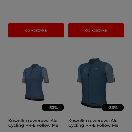
do koszyka
do koszyka
-
33
%
-
33
%
Koszulka rowerowa Alé
Koszulka rowerowa Alé
Cycling PR-E Follow Me
Cycling PR-E Follow Me
damska denim
męska steel blue