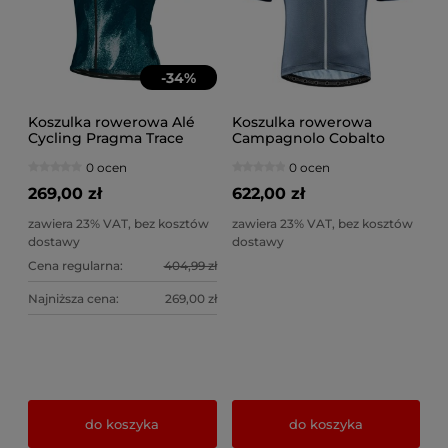
-
34
%
Koszulka rowerowa Alé
Koszulka rowerowa
Cycling Pragma Trace
Campagnolo Cobalto
męska lagoon
szara
0 ocen
0 ocen
269,00 zł
622,00 zł
zawiera 23% VAT, bez kosztów
zawiera 23% VAT, bez kosztów
dostawy
dostawy
Cena regularna:
404,99 zł
Najniższa cena:
269,00 zł
do koszyka
do koszyka