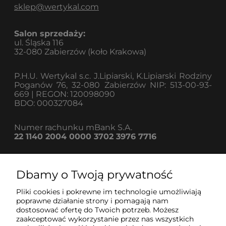
sklep@wertykal.com
Salon sprzedaży:
ul. Śląska 116
32-080 Zabierzów (koło Krakowa)
P.H.U. Wertykal s.c. J.Lipiarski, K.Lipiarski Rodziny
Poganów 76, 32-080 Zabierzów NIP: 513-00-93-
669 | REGON: 120098090
BDO: 000327084
Numer rachunku mBank S.A.
22 1140 2004 0000 3702 3976 7716
Dbamy o Twoją prywatność
Informacje
Pliki cookies i pokrewne im technologie umożliwiają
poprawne działanie strony i pomagają nam
dostosować ofertę do Twoich potrzeb. Możesz
Strefa klienta
zaakceptować wykorzystanie przez nas wszystkich