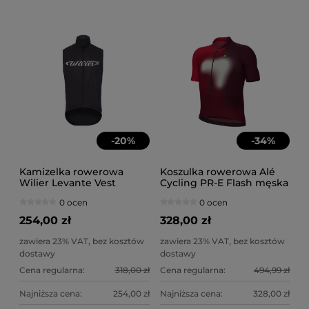
-
20
%
-
34
%
Kamizelka rowerowa
Koszulka rowerowa Alé
Wilier Levante Vest
Cycling PR-E Flash męska
czarna
bossa nova
0 ocen
0 ocen
254,00 zł
328,00 zł
zawiera 23% VAT, bez kosztów
zawiera 23% VAT, bez kosztów
dostawy
dostawy
Cena regularna:
318,00 zł
Cena regularna:
494,99 zł
Najniższa cena:
254,00 zł
Najniższa cena:
328,00 zł