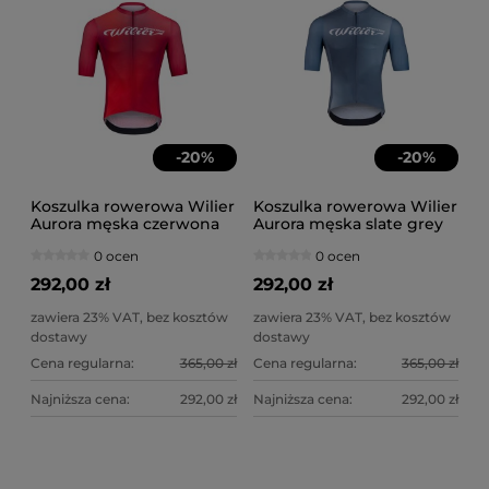
-
20
%
-
20
%
Koszulka rowerowa Wilier
Koszulka rowerowa Wilier
Aurora męska czerwona
Aurora męska slate grey
0 ocen
0 ocen
292,00 zł
292,00 zł
zawiera 23% VAT, bez kosztów
zawiera 23% VAT, bez kosztów
dostawy
dostawy
Cena regularna:
365,00 zł
Cena regularna:
365,00 zł
Najniższa cena:
292,00 zł
Najniższa cena:
292,00 zł