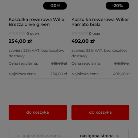
-
20
%
-
20
%
Koszulka rowerowa Wilier
Koszulka rowerowa Wilier
Brezza olive green
Ramato biała
0 ocen
0 ocen
254,00 zł
492,00 zł
zawiera 23% VAT, bez kosztów
zawiera 23% VAT, bez kosztów
dostawy
dostawy
Cena regularna:
318,00 zł
Cena regularna:
616,00 zł
Najniższa cena:
254,00 zł
Najniższa cena:
492,00 zł
do koszyka
do koszyka
«
»