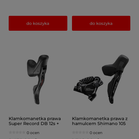
do koszyka
do koszyka
Klamkomanetka prawa
Klamkomanetka prawa z
Super Record DB 12s +
hamulcem Shimano 105
zacisk 140mm
Di2 ST-R7170/BR-R7170
0 ocen
0 ocen
1700mm