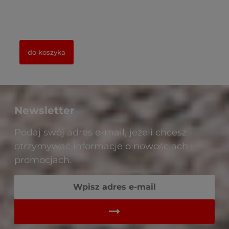
do koszyka
Newsletter
Podaj swój adres e-mail, jeżeli chcesz
otrzymywać informacje o nowościach i
promocjach.