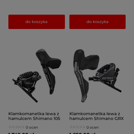
do koszyka
do koszyka
Klamkomanetka lewa z
Klamkomanetka lewa z
hamulcem Shimano 105
hamulcem Shimano GRX
Di2 ST-R7170/BR-R7170
Di2 ST-RX815/BR-RX810
0 ocen
0 ocen
1000mm
1000mm