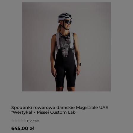
 ×
Spodenki rowerowe damskie Magistrale UAE
Sp
"Wertykal × Pissei Custom Lab"
"W
0 ocen
645,00 zł
64