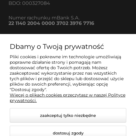
BDO: 000327084
Numer rachunku mBank S.A.
22 1140 2004 0000 3702 3976 7716
Dbamy o Twoją prywatność
Informacje
Pliki cookies i pokrewne im technologie umożliwiają
poprawne działanie strony i pomagają nam
dostosować ofertę do Twoich potrzeb. Możesz
Strefa klienta
zaakceptować wykorzystanie przez nas wszystkich
tych plików i przejść do sklepu lub dostosować użycie
plików do swoich preferencji, wybierając opcję
Pomoc
"Dostosuj zgody".
Więcej o plikach cookies przeczytasz w naszej Polityce
prywatności.
zaakceptuj tylko niezbędne
dostosuj zgody