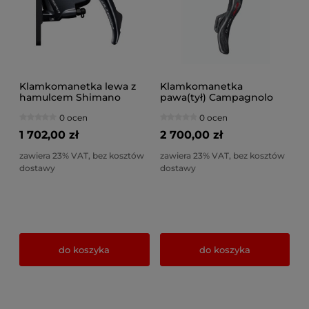
Klamkomanetka lewa z
Klamkomanetka
hamulcem Shimano
pawa(tył) Campagnolo
Ultegra ST-R8020/BR-
SUPER RECORD 12s EPS
0 ocen
0 ocen
R8070 1000mm
pod hamulec tarczowy
140mm bez śrub
1 702,00 zł
2 700,00 zł
zawiera 23% VAT, bez kosztów
zawiera 23% VAT, bez kosztów
dostawy
dostawy
do koszyka
do koszyka