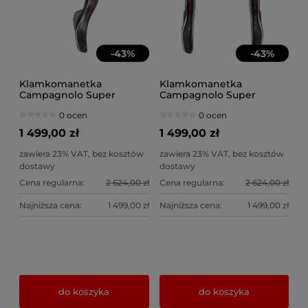
-
43
%
-
43
%
Klamkomanetka
Klamkomanetka
Campagnolo Super
Campagnolo Super
Record DB 12s prawa +
Record DB 12s prawa +
0 ocen
0 ocen
zacisk 140
zacisk 160
1 499,00 zł
1 499,00 zł
zawiera 23% VAT, bez kosztów
zawiera 23% VAT, bez kosztów
dostawy
dostawy
Cena regularna:
2 624,00 zł
Cena regularna:
2 624,00 zł
Najniższa cena:
1 499,00 zł
Najniższa cena:
1 499,00 zł
do koszyka
do koszyka