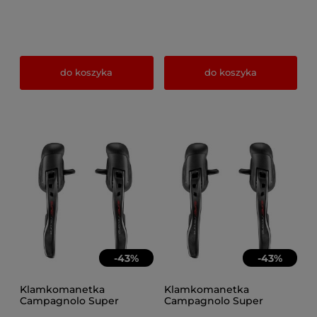
do koszyka
do koszyka
-
43
%
-
43
%
Klamkomanetka
Klamkomanetka
Campagnolo Super
Campagnolo Super
Record DB 12s lewa +
Record DB 12s lewa +