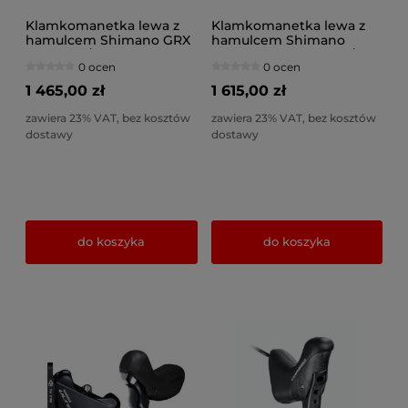
Klamkomanetka lewa z
Klamkomanetka lewa z
hamulcem Shimano GRX
hamulcem Shimano
ST-RX820/BR-RX820 Di2
Ultegra Di2 ST-R8070/BR-
0 ocen
0 ocen
1000mm
R8070 1000mm
1 465,00 zł
1 615,00 zł
zawiera 23% VAT, bez kosztów
zawiera 23% VAT, bez kosztów
dostawy
dostawy
do koszyka
do koszyka