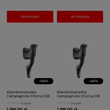
do koszyka
do koszyka
-
40
%
-
40
%
Klamkomanetka
Klamkomanetka
Campagnolo Chorus DB
Campagnolo Chorus DB
12s lewa + zacisk 160
12s prawa + zacisk 160
0 ocen
0 ocen
1 199,00 zł
1 199,00 zł