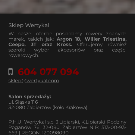
Sklep Wertykal
W naszej ofercie posiadamy rowery znanych
marek, takich jak:
Argon 18, Wilier Triestina,
Ceepo, 3T oraz Kross.
Oferujemy również
szeroki wybór akcesoriów oraz części
rowerowych.
604 077 094
sklep@wertykal.com
Salon sprzedaży:
ul. Śląska 116
32-080 Zabierzów (koło Krakowa)
P.H.U. Wertykal s.c. J.Lipiarski, K.Lipiarski Rodziny
Poganów 76, 32-080 Zabierzów NIP: 513-00-93-
669 | REGON: 120098090