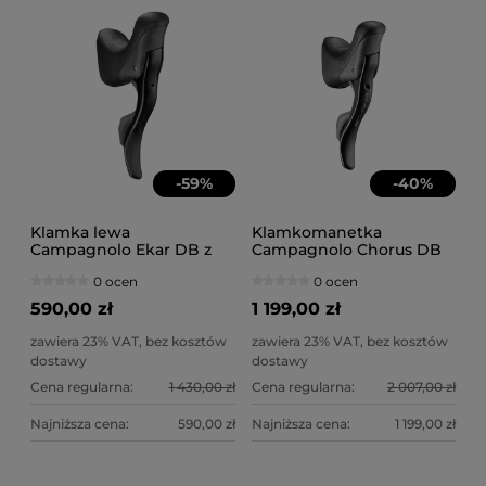
-
59
%
-
40
%
Klamka lewa
Klamkomanetka
Campagnolo Ekar DB z
Campagnolo Chorus DB
zaciskiem 140mm
12s lewa + zacisk 140
0 ocen
0 ocen
590,00 zł
1 199,00 zł
zawiera 23% VAT, bez kosztów
zawiera 23% VAT, bez kosztów
dostawy
dostawy
Cena regularna:
1 430,00 zł
Cena regularna:
2 007,00 zł
Najniższa cena:
590,00 zł
Najniższa cena:
1 199,00 zł