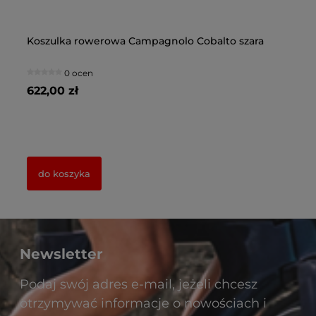
Koszulka rowerowa Campagnolo Cobalto szara
Po
cz
0 ocen
622,00 zł
30
do koszyka
Newsletter
Podaj swój adres e-mail, jeżeli chcesz
otrzymywać informacje o nowościach i