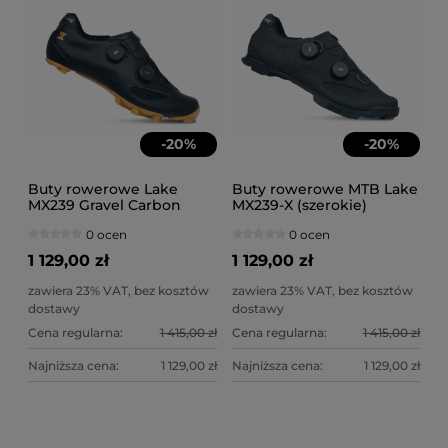
-
20
%
-
20
%
Buty rowerowe Lake
Buty rowerowe MTB Lake
MX239 Gravel Carbon
MX239-X (szerokie)
BOA Li2 czarno-złote
Carbon BOA Li2 czarne
0 ocen
0 ocen
1 129,00 zł
1 129,00 zł
zawiera 23% VAT, bez kosztów
zawiera 23% VAT, bez kosztów
dostawy
dostawy
Cena regularna:
1 415,00 zł
Cena regularna:
1 415,00 zł
Najniższa cena:
1 129,00 zł
Najniższa cena:
1 129,00 zł