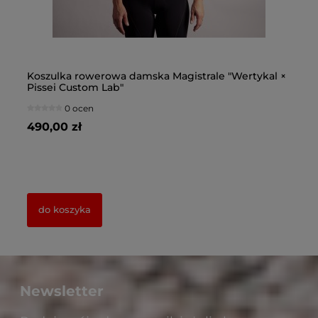
 ×
Spodenki rowerowe damskie Magistrale UAE
Sp
"Wertykal × Pissei Custom Lab"
"W
645,00 zł
64
do koszyka
Newsletter