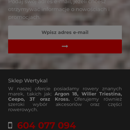
Podaj swój adres e-mail, jeżeli chcesz
otrzymywać informacje o nowościach i
promocjach.
Sklep Wertykal
W naszej ofercie posiadamy rowery znanych
marek, takich jak:
Argon 18, Wilier Triestina,
Ceepo, 3T oraz Kross.
Oferujemy również
szeroki wybór akcesoriów oraz części
rowerowych.
604 077 094