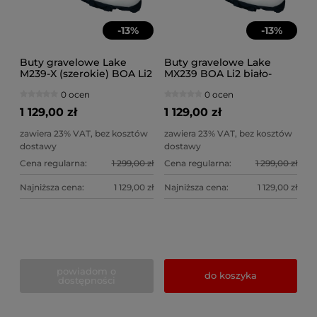
-
13
%
-
13
%
Buty gravelowe Lake
Buty gravelowe Lake
M239-X (szerokie) BOA Li2
MX239 BOA Li2 biało-
biało-czarne
czarne
0 ocen
0 ocen
1 129,00 zł
1 129,00 zł
zawiera 23% VAT, bez kosztów
zawiera 23% VAT, bez kosztów
dostawy
dostawy
Cena regularna:
1 299,00 zł
Cena regularna:
1 299,00 zł
Najniższa cena:
1 129,00 zł
Najniższa cena:
1 129,00 zł
powiadom o
do koszyka
dostępności