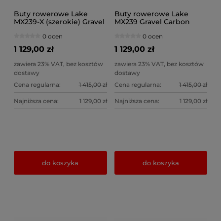
Buty rowerowe Lake
Buty rowerowe Lake
MX239-X (szerokie) Gravel
MX239 Gravel Carbon
Carbon BOA Li2 Stone-
BOA Li2 Stone-Black
0 ocen
0 ocen
Black
1 129,00 zł
1 129,00 zł
zawiera 23% VAT, bez kosztów
zawiera 23% VAT, bez kosztów
dostawy
dostawy
Cena regularna:
1 415,00 zł
Cena regularna:
1 415,00 zł
Najniższa cena:
1 129,00 zł
Najniższa cena:
1 129,00 zł
do koszyka
do koszyka