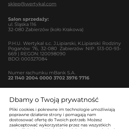
sklep@wertykal.com
Salon sprzedaży:
ul. Śląska 116
32-080 Zabierzów (koło Krakowa)
P.H.U. Wertykal s.c. J.Lipiarski, K.Lipiarski Rodziny
Poganów 76, 32-080 Zabierzów NIP: 513-00-93-
669 | REGON: 120098090
BDO: 000327084
Numer rachunku mBank S.A.
22 1140 2004 0000 3702 3976 7716
Dbamy o Twoją prywatność
Informacje
Pliki cookies i pokrewne im technologie umożliwiają
poprawne działanie strony i pomagają nam
dostosować ofertę do Twoich potrzeb. Możesz
Strefa klienta
zaakceptować wykorzystanie przez nas wszystkich