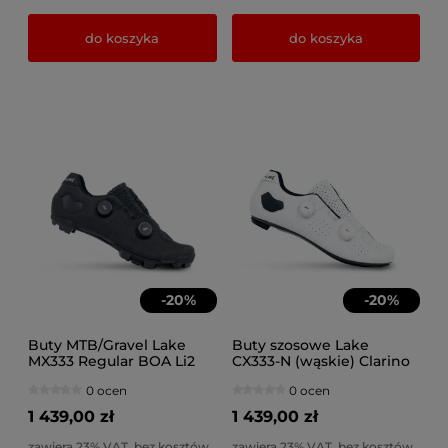
do koszyka
do koszyka
-
20
%
-
20
%
Buty MTB/Gravel Lake
Buty szosowe Lake
MX333 Regular BOA Li2
CX333-N (wąskie) Clarino
czarno-srebrne
BOA Li2 białe
0 ocen
0 ocen
1 439,00 zł
1 439,00 zł
zawiera 23% VAT, bez kosztów
zawiera 23% VAT, bez kosztów