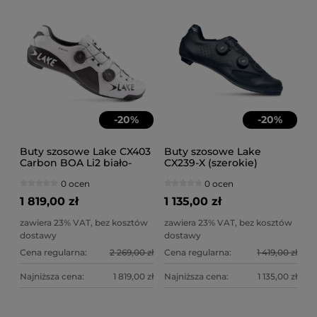
-
20
%
-
20
%
Buty szosowe Lake CX403
Buty szosowe Lake
Carbon BOA Li2 biało-
CX239-X (szerokie)
czarne
Carbon BOA Li2 czarne
0 ocen
0 ocen
1 819,00 zł
1 135,00 zł
zawiera 23% VAT, bez kosztów
zawiera 23% VAT, bez kosztów
dostawy
dostawy
Cena regularna:
2 269,00 zł
Cena regularna:
1 419,00 zł
Najniższa cena:
1 819,00 zł
Najniższa cena:
1 135,00 zł