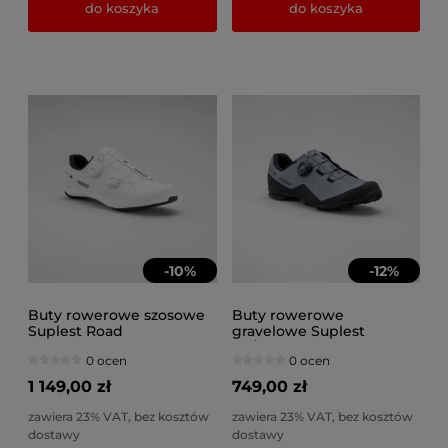
do koszyka
do koszyka
-
10
%
-
12
%
Buty rowerowe szosowe
Buty rowerowe
Suplest Road
gravelowe Suplest
Performance białe
XC/Gravel Sport szare
0 ocen
0 ocen
1 149,00 zł
749,00 zł
zawiera 23% VAT, bez kosztów
zawiera 23% VAT, bez kosztów
dostawy
dostawy