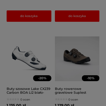
do koszyka
do koszyka
-
20
%
-
10
%
Buty szosowe Lake CX239
Buty rowerowe
Carbon BOA Li2 biało-
gravelowe Suplest
czarne
XC/Gravel Performance
0 ocen
0 ocen
Coffee
1 135,00 zł
1 129,00 zł