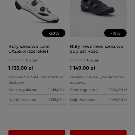
-
20
%
-
10
%
Buty szosowe Lake
Buty rowerowe szosowe
CX239-X (szerokie)
Suplest Road
Carbon BOA Li2 biało-
Performance carbon 2x
0 ocen
0 ocen
czarne
BOA L6 czarne
1 135,00 zł
1 149,00 zł
zawiera 23% VAT, bez kosztów
zawiera 23% VAT, bez kosztów
dostawy
dostawy
Cena regularna:
1 419,00 zł
Cena regularna:
1 280,00 zł
Najniższa cena:
1 135,00 zł
Najniższa cena:
1 149,00 zł