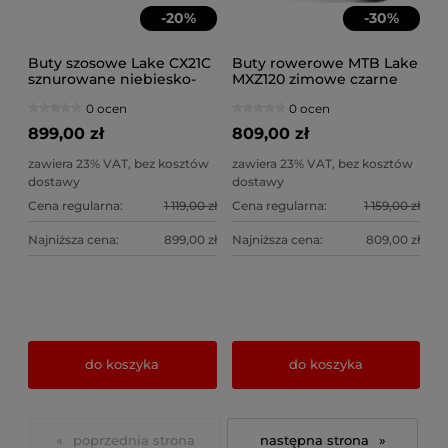
-
20
%
-
30
%
Buty szosowe Lake CX21C
Buty rowerowe MTB Lake
sznurowane niebiesko-
MXZ120 zimowe czarne
czarne
0 ocen
0 ocen
899,00 zł
809,00 zł
zawiera 23% VAT, bez kosztów
zawiera 23% VAT, bez kosztów
dostawy
dostawy
Cena regularna:
1 119,00 zł
Cena regularna:
1 159,00 zł
Najniższa cena:
899,00 zł
Najniższa cena:
809,00 zł
do koszyka
do koszyka
«
»