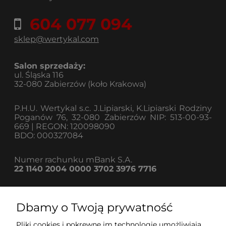
604 077 094
sklep@wertykal.com
Salon sprzedaży:
ul. Śląska 116
32-080 Zabierzów (koło Krakowa)
P.H.U. Wertykal s.c. J.Lipiarski, K.Lipiarski Rodziny
Poganów 76, 32-080 Zabierzów NIP: 513-00-93-
669 | REGON: 120098090
BDO: 000327084
Numer rachunku mBank S.A.
22 1140 2004 0000 3702 3976 7716
Dbamy o Twoją prywatność
Informacje
Pliki cookies i pokrewne im technologie umożliwiają