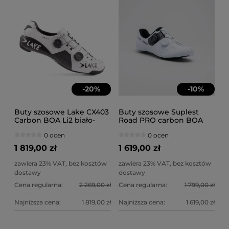
-
20
%
-
10
%
Buty szosowe Lake CX403
Buty szosowe Suplest
Carbon BOA Li2 biało-
Road PRO carbon BOA
czarne
Li2 białe
0 ocen
0 ocen
1 819,00 zł
1 619,00 zł
zawiera 23% VAT, bez kosztów
zawiera 23% VAT, bez kosztów
dostawy
dostawy
Cena regularna:
2 269,00 zł
Cena regularna:
1 799,00 zł
Najniższa cena:
1 819,00 zł
Najniższa cena:
1 619,00 zł