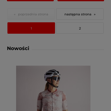
«
»
1
2
Nowości