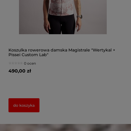
 ×
Spodenki rowerowe damskie Magistrale UAE
Sp
"Wertykal × Pissei Custom Lab"
"W
0 ocen
645,00 zł
64
do koszyka