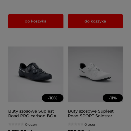
do koszyka
do koszyka
-
10
%
-
11
%
Buty szosowe Suplest
Buty szosowe Suplest
Road PRO carbon BOA
Road SPORT Solestar
Li2 czarne
BOA L6 białe
0 ocen
0 ocen