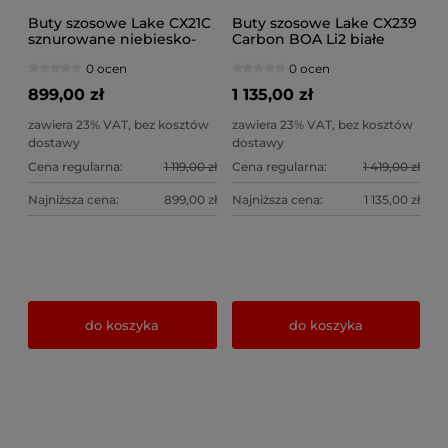
Buty szosowe Lake CX21C
Buty szosowe Lake CX239
sznurowane niebiesko-
Carbon BOA Li2 białe
czarne
0 ocen
0 ocen
899,00 zł
1 135,00 zł
zawiera 23% VAT, bez kosztów
zawiera 23% VAT, bez kosztów
dostawy
dostawy
Cena regularna:
1 119,00 zł
Cena regularna:
1 419,00 zł
Najniższa cena:
899,00 zł
Najniższa cena:
1 135,00 zł
do koszyka
do koszyka