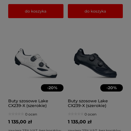
do koszyka
do koszyka
-
20
%
-
20
%
Buty szosowe Lake
Buty szosowe Lake
CX239-X (szerokie)
CX239-X (szerokie)
Carbon BOA Li2 biało-
Carbon BOA Li2 czarne
0 ocen
0 ocen
czarne
1 135,00 zł
1 135,00 zł
zawiera 23% VAT, bez kosztów
zawiera 23% VAT, bez kosztów