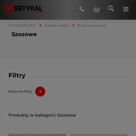
Strona główna
Odzież i kaski
Buty rowerowe
Szosowe
Filtry
+
Aktywne filtry:
Szosowe