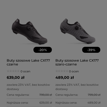
-
20
%
-
39
%
Buty szosowe Lake CX177
Buty szosowe Lake CX177
czarne
szaro-czarne
0 ocen
0 ocen
639,00 zł
489,00 zł
zawiera 23% VAT, bez kosztów
zawiera 23% VAT, bez kosztów
dostawy
dostawy
Cena regularna:
799,00 zł
Cena regularna:
799,00 zł
Najniższa cena:
639,00 zł
Najniższa cena:
489,00 zł