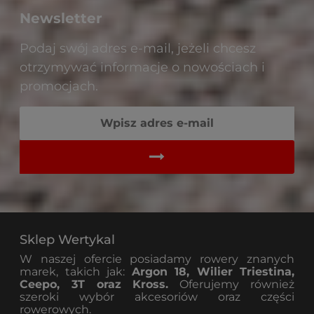
Newsletter
Podaj swój adres e-mail, jeżeli chcesz
otrzymywać informacje o nowościach i
promocjach.
Sklep Wertykal
W naszej ofercie posiadamy rowery znanych
marek, takich jak:
Argon 18, Wilier Triestina,
Ceepo, 3T oraz Kross.
Oferujemy również
szeroki wybór akcesoriów oraz części
rowerowych.