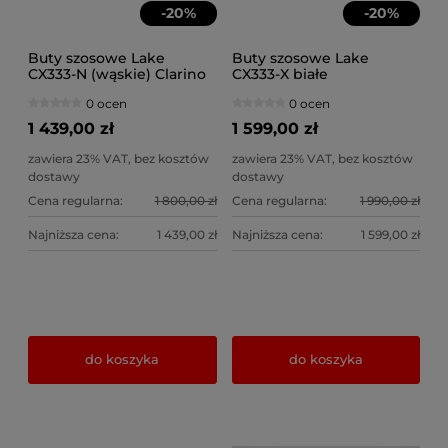
-
20
%
-
20
%
Buty szosowe Lake
Buty szosowe Lake
CX333-N (wąskie) Clarino
CX333-X białe
BOA Li2 białe
0 ocen
0 ocen
1 439,00 zł
1 599,00 zł
zawiera 23% VAT, bez kosztów
zawiera 23% VAT, bez kosztów
dostawy
dostawy
Cena regularna:
1 800,00 zł
Cena regularna:
1 990,00 zł
Najniższa cena:
1 439,00 zł
Najniższa cena:
1 599,00 zł
do koszyka
do koszyka