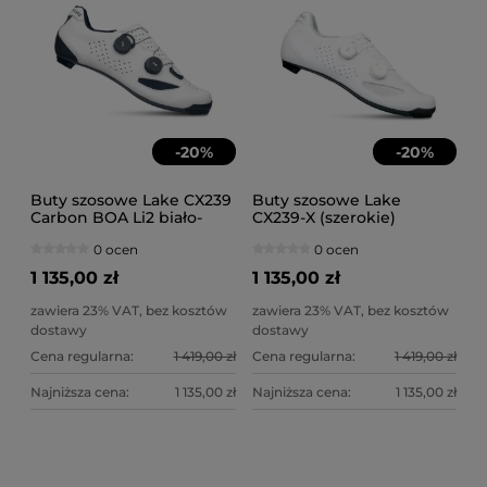
-
20
%
-
20
%
Buty szosowe Lake CX239
Buty szosowe Lake
Carbon BOA Li2 biało-
CX239-X (szerokie)
czarne
Carbon BOA Li2 białe
0 ocen
0 ocen
1 135,00 zł
1 135,00 zł
zawiera 23% VAT, bez kosztów
zawiera 23% VAT, bez kosztów
dostawy
dostawy
Cena regularna:
1 419,00 zł
Cena regularna:
1 419,00 zł
Najniższa cena:
1 135,00 zł
Najniższa cena:
1 135,00 zł