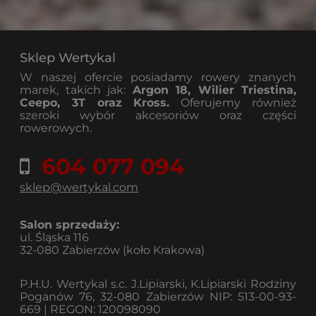
Sklep Wertykal
W naszej ofercie posiadamy rowery znanych
marek, takich jak:
Argon 18, Wilier Triestina,
Ceepo, 3T oraz Kross.
Oferujemy również
szeroki wybór akcesoriów oraz części
rowerowych.
604 077 094
sklep@wertykal.com
Salon sprzedaży:
ul. Śląska 116
32-080 Zabierzów (koło Krakowa)
P.H.U. Wertykal s.c. J.Lipiarski, K.Lipiarski Rodziny
Poganów 76, 32-080 Zabierzów NIP: 513-00-93-
669 | REGON: 120098090