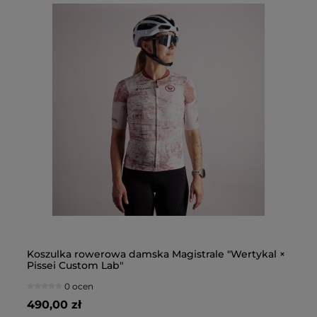
 ×
Spodenki rowerowe damskie Magistrale UAE
Sp
"Wertykal × Pissei Custom Lab"
"W
645,00 zł
64