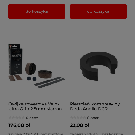
do koszyka
do koszyka
Owijka rowerowa Velox
Pierścień kompresyjny
Ultra Grip 2.5mm Marron
Deda Anello DCR
Gravel
Superbox & Vinci 45°x45°
0 ocen
0 ocen
PA66
176,00 zł
22,00 zł
zawiera 23% VAT, bez kosztów
zawiera 23% VAT, bez kosztów