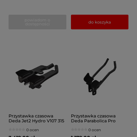
powiadom o
do koszyka
dostępności
Przystawka czasowa
Przystawka czasowa
Deda Jet2 Hydro V107 315
Deda Parabolica Pro
mm (roz. S)
aluminium śr. 31.7mm, dł.
0 ocen
0 ocen
385mm