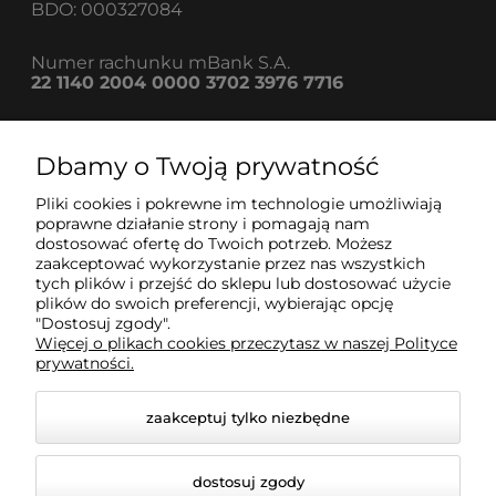
BDO: 000327084
Numer rachunku mBank S.A.
22 1140 2004 0000 3702 3976 7716
Dbamy o Twoją prywatność
Informacje
Pliki cookies i pokrewne im technologie umożliwiają
poprawne działanie strony i pomagają nam
dostosować ofertę do Twoich potrzeb. Możesz
Strefa klienta
zaakceptować wykorzystanie przez nas wszystkich
tych plików i przejść do sklepu lub dostosować użycie
plików do swoich preferencji, wybierając opcję
Pomoc
"Dostosuj zgody".
Więcej o plikach cookies przeczytasz w naszej Polityce
prywatności.
zaakceptuj tylko niezbędne
dostosuj zgody