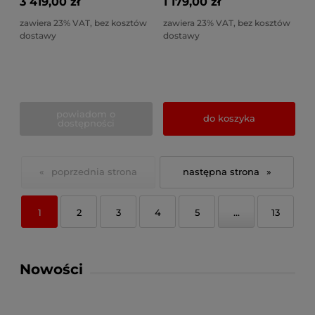
3 419,00 zł
1 179,00 zł
zawiera 23% VAT, bez kosztów
zawiera 23% VAT, bez kosztów
dostawy
dostawy
powiadom o
do koszyka
dostępności
«
»
1
2
3
4
5
...
13
Nowości