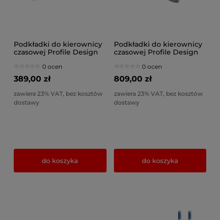
Podkładki do kierownicy
Podkładki do kierownicy
czasowej Profile Design
czasowej Profile Design
A3 Reach Extender
A3A High Riser Kit
0 ocen
0 ocen
389,00 zł
809,00 zł
zawiera 23% VAT, bez kosztów
zawiera 23% VAT, bez kosztów
dostawy
dostawy
do koszyka
do koszyka