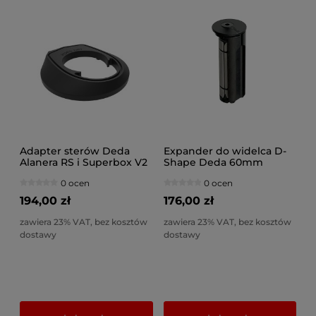
Adapter sterów Deda
Expander do widelca D-
Alanera RS i Superbox V2
Shape Deda 60mm
do Derosa Merak MY23 +
0 ocen
0 ocen
Carrera SL Air Pro, Phibra
Disc
194,00 zł
176,00 zł
zawiera 23% VAT, bez kosztów
zawiera 23% VAT, bez kosztów
dostawy
dostawy