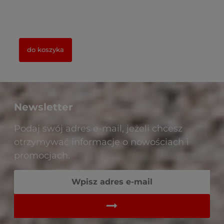
do koszyka
Newsletter
Podaj swój adres e-mail, jeżeli chcesz
otrzymywać informacje o nowościach i
promocjach.