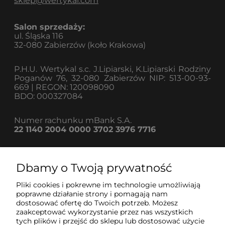
sklep@wertykal.com
Salon sprzedaży:
ul. Śląska 116
32-080 Zabierzów (koło Krakowa)
P.H.U. Wertykal s.c. J.Lipiarski, K.Lipiarski Rodziny
Poganów 76, 32-080 Zabierzów NIP: 513-00-93-
669 | REGON: 120098090
BDO: 000327084
Numer rachunku mBank S.A.
22 1140 2004 0000 3702 3976 7716
Dbamy o Twoją prywatność
Informacje
Pliki cookies i pokrewne im technologie umożliwiają
poprawne działanie strony i pomagają nam
dostosować ofertę do Twoich potrzeb. Możesz
Strefa klienta
zaakceptować wykorzystanie przez nas wszystkich
tych plików i przejść do sklepu lub dostosować użycie