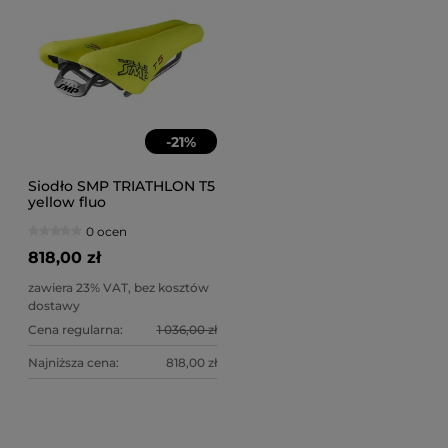
-
21
%
Siodło SMP TRIATHLON T5
yellow fluo
0 ocen
818,00 zł
zawiera 23% VAT, bez kosztów
dostawy
Cena regularna:
1 036,00 zł
Najniższa cena:
818,00 zł