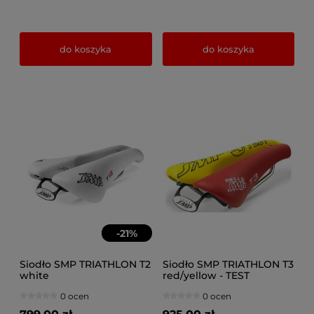
do koszyka
do koszyka
-
21
%
Siodło SMP TRIATHLON T2
Siodło SMP TRIATHLON T3
white
red/yellow - TEST
0 ocen
0 ocen