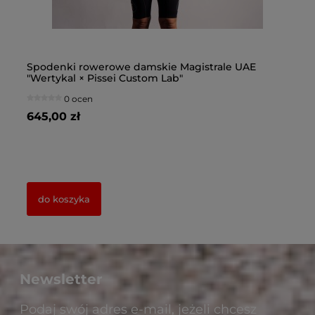
 ×
Spodenki rowerowe damskie Magistrale UAE
Sp
"Wertykal × Pissei Custom Lab"
"W
0 ocen
645,00 zł
64
do koszyka
Newsletter
Podaj swój adres e-mail, jeżeli chcesz