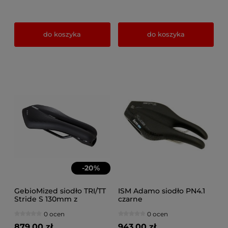
do koszyka
do koszyka
-
20
%
GebioMized siodło TRI/TT
ISM Adamo siodło PN4.1
Stride S 130mm z
czarne
otworem
0 ocen
0 ocen
879,00 zł
943,00 zł