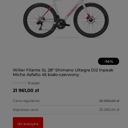
-
14
%
R
Wilier Filante SL 28" Shimano Ultegra Di2 Inpeak
Wi
Miche Asfalto 45 biało-czerwony
Mi
0 ocen
21 961,00 zł
21
0 zł
Cena regularna:
25 390,00 zł
Ce
0 zł
Najniższa cena:
25 390,00 zł
Na
do koszyka