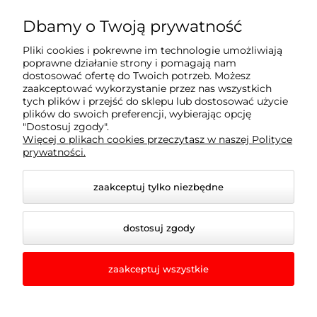
Dbamy o Twoją prywatność
Informacje
Pliki cookies i pokrewne im technologie umożliwiają
poprawne działanie strony i pomagają nam
dostosować ofertę do Twoich potrzeb. Możesz
Strefa klienta
zaakceptować wykorzystanie przez nas wszystkich
tych plików i przejść do sklepu lub dostosować użycie
plików do swoich preferencji, wybierając opcję
Pomoc
"Dostosuj zgody".
Więcej o plikach cookies przeczytasz w naszej Polityce
prywatności.
zaakceptuj tylko niezbędne
dostosuj zgody
zaakceptuj wszystkie
© 2026 wertykal.com. Wszelkie prawa zastrzeżone.
Styl graficzny i aplikacje ShopGadget.pl
Sklep