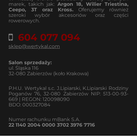
marek, takich jak:
Argon 18, Wilier Triestina,
Ceepo, 3T oraz Kross.
Oferujemy również
szeroki wybór akcesoriów oraz części
rowerowych.
604 077 094
sklep@wertykal.com
Salon sprzedaży:
ul. Śląska 116
32-080 Zabierzów (koło Krakowa)
P.H.U. Wertykal s.c. J.Lipiarski, K.Lipiarski Rodziny
Poganów 76, 32-080 Zabierzów NIP: 513-00-93-
669 | REGON: 120098090
BDO: 000327084
Numer rachunku mBank S.A.
22 1140 2004 0000 3702 3976 7716