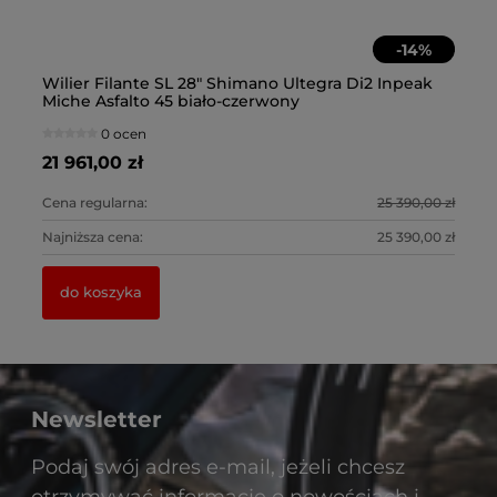
-
14
%
R
Wilier Filante SL 28" Shimano Ultegra Di2 Inpeak
Wi
Miche Asfalto 45 biało-czerwony
Mi
0 ocen
21 961,00 zł
21
0 zł
Cena regularna:
25 390,00 zł
Ce
0 zł
Najniższa cena:
25 390,00 zł
Na
do koszyka
Newsletter
Podaj swój adres e-mail, jeżeli chcesz
otrzymywać informacje o nowościach i