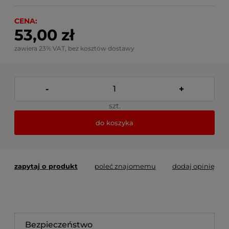
CENA:
53,00 zł
zawiera 23% VAT, bez kosztów dostawy
-
+
szt.
do koszyka
zapytaj o produkt
poleć znajomemu
dodaj opinię
Bezpieczeństwo