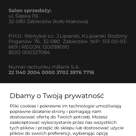
Salon sprzedaży:
ul. Śląska 116
32-080 Zabierzów (koło Krakowa)
P.H.U. Wertykal s.c. J.Lipiarski, K.Lipiarski Rodziny
Poganów 76, 32-080 Zabierzów NIP: 513-00-93-
669 | REGON: 120098090
BDO: 000327084
Numer rachunku mBank S.A.
22 1140 2004 0000 3702 3976 7716
Dbamy o Twoją prywatność
Informacje
Pliki cookies i pokrewne im technologie umożliwiają
poprawne działanie strony i pomagają nam
dostosować ofertę do Twoich potrzeb. Możesz
Strefa klienta
zaakceptować wykorzystanie przez nas wszystkich
tych plików i przejść do sklepu lub dostosować użycie
plików do swoich preferencji, wybierając opcję