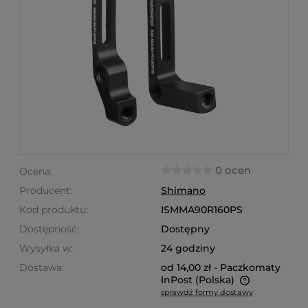
0 ocen
Ocena:
Producent:
Shimano
Kod produktu:
ISMMA90R160PS
Dostępność:
Dostępny
Wysyłka w:
24 godziny
Dostawa:
od 14,00 zł
- Paczkomaty
InPost
(Polska)
sprawdź formy dostawy
Cena nie zawiera ewentualnych kosztów płatności