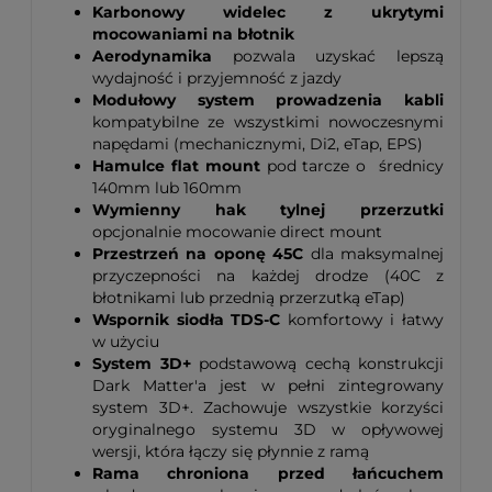
Karbonowy widelec z ukrytymi
mocowaniami na błotnik
Aerodynamika
pozwala uzyskać lepszą
wydajność i przyjemność z jazdy
Modułowy system prowadzenia kabli
kompatybilne ze wszystkimi nowoczesnymi
napędami (mechanicznymi, Di2, eTap, EPS)
Hamulce flat mount
pod tarcze o średnicy
140mm lub 160mm
Wymienny hak tylnej przerzutki
opcjonalnie mocowanie direct mount
Przestrzeń na oponę 45C
dla maksymalnej
przyczepności na każdej drodze (40C z
błotnikami lub przednią przerzutką eTap)
Wspornik siodła TDS-C
komfortowy i łatwy
w użyciu
System 3D+
podstawową cechą konstrukcji
Dark Matter'a jest w pełni zintegrowany
system 3D+. Zachowuje wszystkie korzyści
oryginalnego systemu 3D w opływowej
wersji, która łączy się płynnie z ramą
Rama chroniona przed łańcuchem