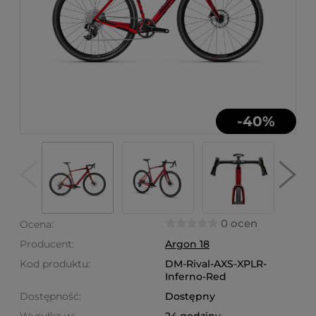
-
40
%
0 ocen
Ocena:
Producent:
Argon 18
Kod produktu:
DM-Rival-AXS-XPLR-
Inferno-Red
Dostępność:
Dostępny