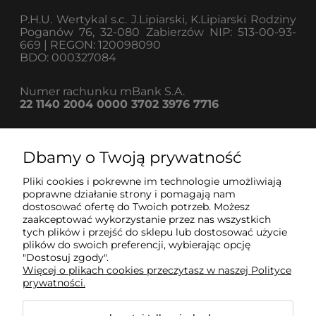
P.H.U. Wertykal s.c. J.Lipiarski, K.Lipiarski Rodziny
Poganów 76, 32-080 Zabierzów NIP: 513-00-93-
669 | REGON: 120098090
BDO: 000327084
Numer rachunku mBank S.A.
22 1140 2004 0000 3702 3976 7716
Dbamy o Twoją prywatność
Informacje
Pliki cookies i pokrewne im technologie umożliwiają
poprawne działanie strony i pomagają nam
dostosować ofertę do Twoich potrzeb. Możesz
Strefa klienta
zaakceptować wykorzystanie przez nas wszystkich
tych plików i przejść do sklepu lub dostosować użycie
plików do swoich preferencji, wybierając opcję
Pomoc
"Dostosuj zgody".
Więcej o plikach cookies przeczytasz w naszej Polityce
prywatności.