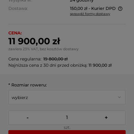
Wysyłka w:
24 godziny
Dostawa:
150,00 zł
- Kurier DPD
sprawdź formy dostawy
Cena nie zawiera ewentualnych kosztów płatności
CENA:
11 900,00 zł
zawiera 23% VAT, bez kosztów dostawy
Cena regularna:
19 800,00 zł
Najniższa cena z 30 dni przed obniżką:
11 900,00 zł
*
Rozmiar roweru:
-
+
szt.