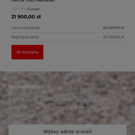
Miche S50 niebieski
ma
so
0 ocen
21 900,00 zł
79
0 zł
Cena regularna:
25 329,00 zł
Ce
0 zł
Najniższa cena:
25 329,00 zł
Na
do koszyka
Newsletter
Podaj swój adres e-mail, jeżeli chcesz
otrzymywać informacje o nowościach i
promocjach.