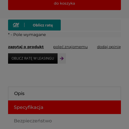
do koszyka
*
- Pole wymagane
zapytaj o produkt
poleć znajomemu
dodaj opinię
Opis
Specyfikacja
Bezpieczeństwo