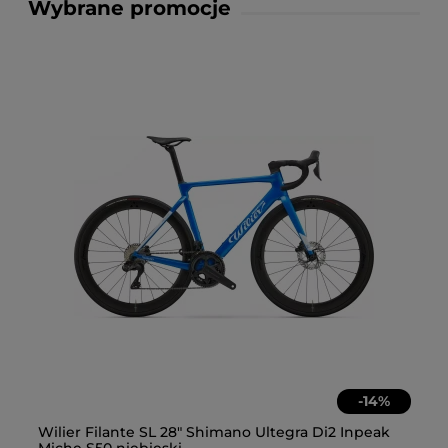
Wybrane promocje
-
14
%
Wilier Filante SL 28" Shimano Ultegra Di2 Inpeak
Ok