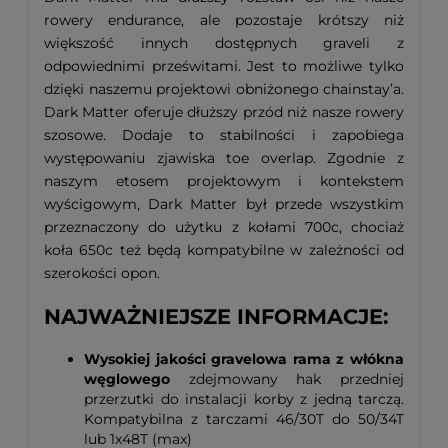
rowery endurance, ale pozostaje krótszy niż
większość innych dostępnych graveli z
odpowiednimi prześwitami. Jest to możliwe tylko
dzięki naszemu projektowi obniżonego chainstay’a.
Dark Matter oferuje dłuższy przód niż nasze rowery
szosowe. Dodaje to stabilności i zapobiega
występowaniu zjawiska toe overlap. Zgodnie z
naszym etosem projektowym i kontekstem
wyścigowym, Dark Matter był przede wszystkim
przeznaczony do użytku z kołami 700c, chociaż
koła 650c też będą kompatybilne w zależności od
szerokości opon.
#Argon18SummerSale
NAJWAŻNIEJSZE INFORMACJE:
Wysokiej jakości gravelowa rama z włókna
węglowego
zdejmowany hak przedniej
przerzutki do instalacji korby z jedną tarczą.
Kompatybilna z tarczami 46/30T do 50/34T
lub 1x48T (max)