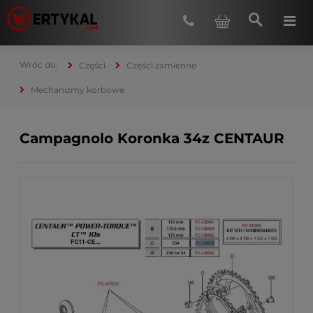
Części
Części zamienne
Mechanizmy korbowe
Campagnolo Koronka 34z CENTAUR