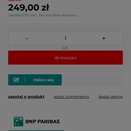
249,00 zł
zawiera 23% VAT, bez kosztów dostawy
-
+
szt.
do koszyka
zapytaj o produkt
poleć znajomemu
dodaj opinię