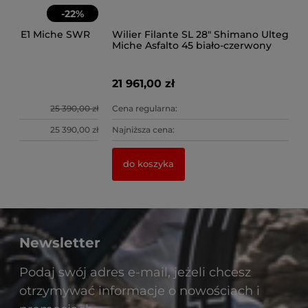
-
14
%
R
Wilier Filante SL 28" Shimano Ultegra Di2 Inpeak
Wi
Miche Asfalto 45 biało-czerwony
Mi
0 ocen
21 961,00 zł
21
0 zł
Cena regularna:
25 390,00 zł
Ce
0 zł
Najniższa cena:
25 390,00 zł
Na
do koszyka
Newsletter
Podaj swój adres e-mail, jeżeli chcesz
otrzymywać informacje o nowościach i