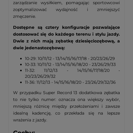
zarządzanie wysiłkiem, pomagając sportowcowi
zoptymalizować wydajność i zmniejszyć
zmęczenie.
Dostępne są cztery konfiguracje pozwalające
dostosować się do każdego terenu i stylu jazdy.
Dwie z nich mają zębatkę dziesięciozębową, a
dwie jedenastozębową:
10-29: 10/11/12 - 13/14/15/16/17/18 - 20/23/26/29
10-33: 10/11/12 - 13/14/15/16/18/20 - 23/26/29/33
11-32: 11/12/13 - 14/15/16/17/18/20 -
20/23/26/29/32
11-36: 11/12/13 - 14/15/16/18/20 - 23/26/29/32/36
W przypadku Super Record 13 dodatkowa zębatka
to nie tylko numer: oznacza ona większy wybór,
mniejszą różnicę między przełożeniami i zawsze
idealną kadencję, co przekłada się na lepsze
wrażenia z jazdy.
#SuperRecordWRL13s
Cechy: