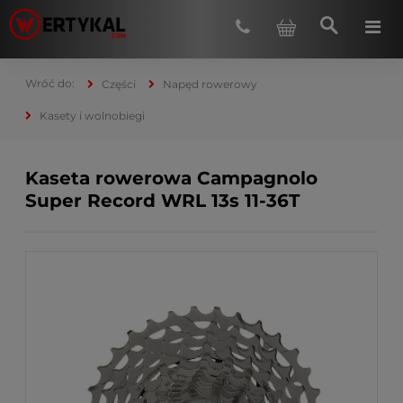
Części
Napęd rowerowy
Kasety i wolnobiegi
Kaseta rowerowa Campagnolo
Super Record WRL 13s 11-36T