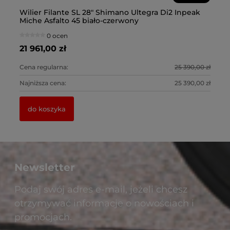
R
Wilier Filante SL 28" Shimano Ultegra Di2 Inpeak
Wi
Miche Asfalto 45 biało-czerwony
Mi
0 ocen
21 961,00 zł
21
0 zł
Cena regularna:
25 390,00 zł
Ce
0 zł
Najniższa cena:
25 390,00 zł
Na
do koszyka
Newsletter
Podaj swój adres e-mail, jeżeli chcesz
otrzymywać informacje o nowościach i
promocjach.