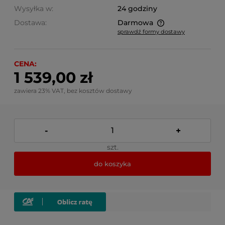
Wysyłka w:
24 godziny
Dostawa:
Darmowa
sprawdź formy dostawy
Cena nie zawiera ewentualnych kosztów płatności
CENA:
1 539,00 zł
zawiera 23% VAT, bez kosztów dostawy
-
+
szt.
do koszyka