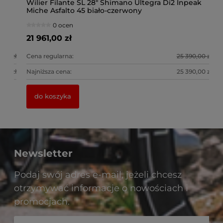
R
Wilier Filante SL 28" Shimano Ultegra Di2 Inpeak
Wi
Miche Asfalto 45 biało-czerwony
Mi
0 ocen
21 961,00 zł
21
0 zł
Cena regularna:
25 390,00 zł
Ce
0 zł
Najniższa cena:
25 390,00 zł
Na
do koszyka
Newsletter
Podaj swój adres e-mail, jeżeli chcesz
otrzymywać informacje o nowościach i
promocjach.