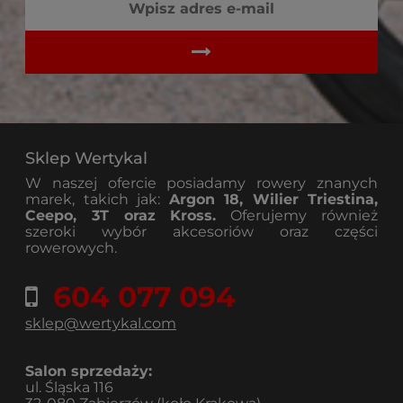
Sklep Wertykal
W naszej ofercie posiadamy rowery znanych
marek, takich jak:
Argon 18, Wilier Triestina,
Ceepo, 3T oraz Kross.
Oferujemy również
szeroki wybór akcesoriów oraz części
rowerowych.
604 077 094
sklep@wertykal.com
Salon sprzedaży:
ul. Śląska 116