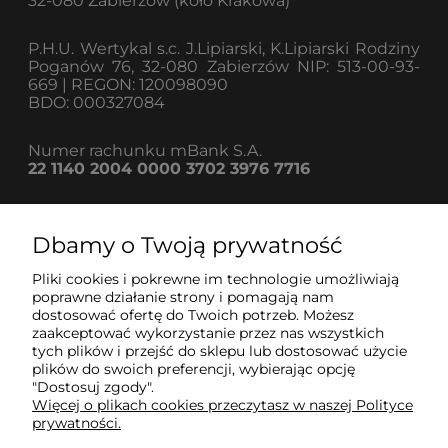
32-080 Zabierzów (koło Krakowa)
P.H.U. Wertykal s.c. J.Lipiarski, K.Lipiarski Rodziny
Poganów 76, 32-080 Zabierzów NIP: 513-00-93-
669 | REGON: 120098090
BDO: 000327084
Numer rachunku mBank S.A.
22 1140 2004 0000 3702 3976 7716
Dbamy o Twoją prywatność
Informacje
Pliki cookies i pokrewne im technologie umożliwiają
poprawne działanie strony i pomagają nam
dostosować ofertę do Twoich potrzeb. Możesz
Strefa klienta
zaakceptować wykorzystanie przez nas wszystkich
tych plików i przejść do sklepu lub dostosować użycie
plików do swoich preferencji, wybierając opcję
Pomoc
"Dostosuj zgody".
Więcej o plikach cookies przeczytasz w naszej Polityce
prywatności.