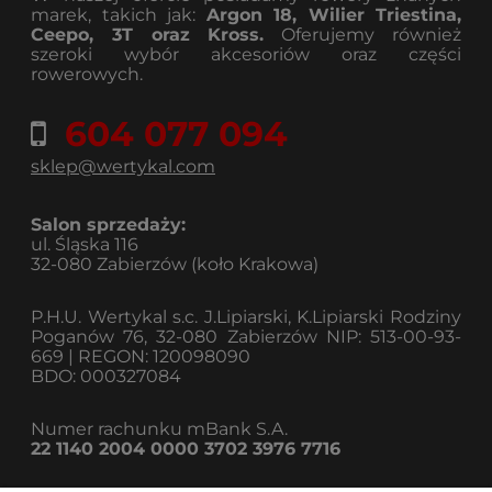
marek, takich jak:
Argon 18, Wilier Triestina,
Ceepo, 3T oraz Kross.
Oferujemy również
szeroki wybór akcesoriów oraz części
rowerowych.
604 077 094
sklep@wertykal.com
Salon sprzedaży:
ul. Śląska 116
32-080 Zabierzów (koło Krakowa)
P.H.U. Wertykal s.c. J.Lipiarski, K.Lipiarski Rodziny
Poganów 76, 32-080 Zabierzów NIP: 513-00-93-
669 | REGON: 120098090
BDO: 000327084
Numer rachunku mBank S.A.
22 1140 2004 0000 3702 3976 7716