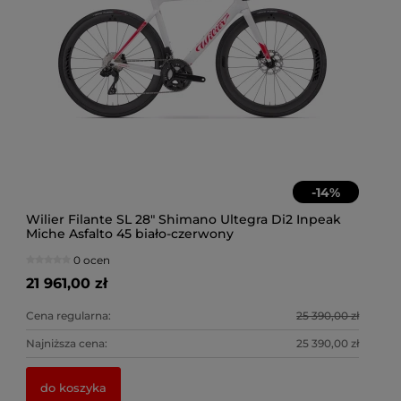
-
14
%
gra Di2 Inpeak
Wilier Filante SL 28" Shimano Ultegra Di2 
Miche S50 niebieski
21 900,00 zł
25 390,00 zł
Cena regularna:
25 390,00 zł
Najniższa cena:
do koszyka