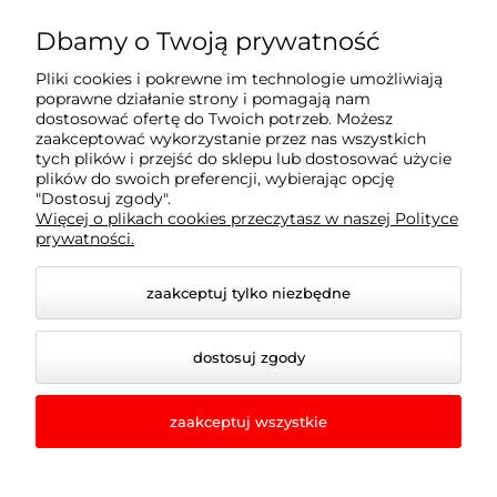
Dbamy o Twoją prywatność
Informacje
Pliki cookies i pokrewne im technologie umożliwiają
poprawne działanie strony i pomagają nam
dostosować ofertę do Twoich potrzeb. Możesz
Strefa klienta
zaakceptować wykorzystanie przez nas wszystkich
tych plików i przejść do sklepu lub dostosować użycie
plików do swoich preferencji, wybierając opcję
Pomoc
"Dostosuj zgody".
Więcej o plikach cookies przeczytasz w naszej Polityce
prywatności.
zaakceptuj tylko niezbędne
dostosuj zgody
zaakceptuj wszystkie
© 2026 wertykal.com. Wszelkie prawa zastrzeżone.
Styl graficzny i aplikacje ShopGadget.pl
Sklep